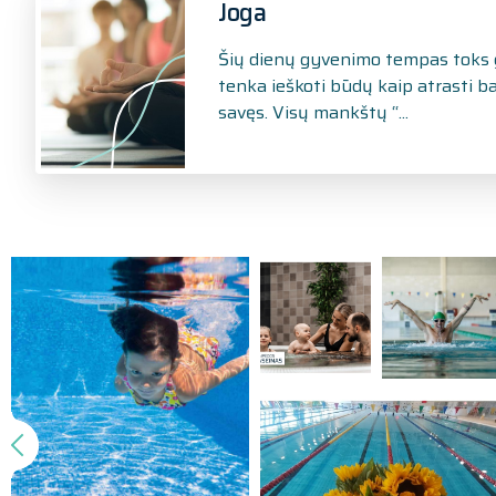
Joga
Šių dienų gyvenimo tempas toks g
tenka ieškoti būdų kaip atrasti ba
savęs. Visų mankštų “...