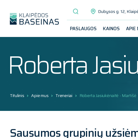
Dubysos g. 12, Klaip
PASLAUGOS
KAINOS
APIE
Roberta Jasiu
Titulinis
Apie mus
Treneriai
Roberta Jasiukėnaitė - Martišė
Sausumos grupinių užsiėm