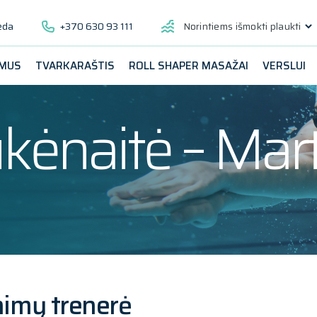
ėda
+370 630 93 111
Norintiems išmokti plaukti
 MUS
TVARKARAŠTIS
ROLL SHAPER MASAŽAI
VERSLUI
kėnaitė – Mar
imų trenerė