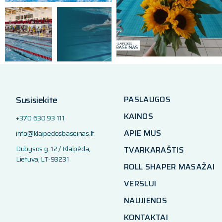
Susisiekite
PASLAUGOS
KAINOS
+370 630 93 111
APIE MUS
info@klaipedosbaseinas.lt
Dubysos g. 12 / Klaipėda,
TVARKARAŠTIS
Lietuva, LT-93231
ROLL SHAPER MASAŽAI
VERSLUI
NAUJIENOS
KONTAKTAI