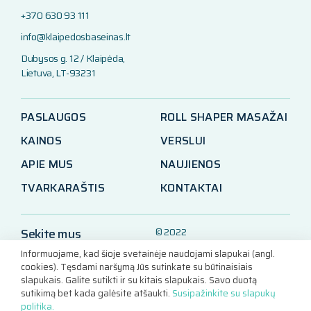
+370 630 93 111
info@klaipedosbaseinas.lt
Dubysos g. 12 / Klaipėda,
Lietuva, LT-93231
PASLAUGOS
ROLL SHAPER MASAŽAI
KAINOS
VERSLUI
APIE MUS
NAUJIENOS
TVARKARAŠTIS
KONTAKTAI
Sekite mus
© 2022
Klaipėdos baseinas
Informuojame, kad šioje svetainėje naudojami slapukai (angl.
LinkedIn
cookies). Tęsdami naršymą Jūs sutinkate su būtinaisiais
Facebook
slapukais. Galite sutikti ir su kitais slapukais. Savo duotą
sutikimą bet kada galėsite atšaukti.
Susipažinkite su slapukų
Instagram
Sukūrė
politika.