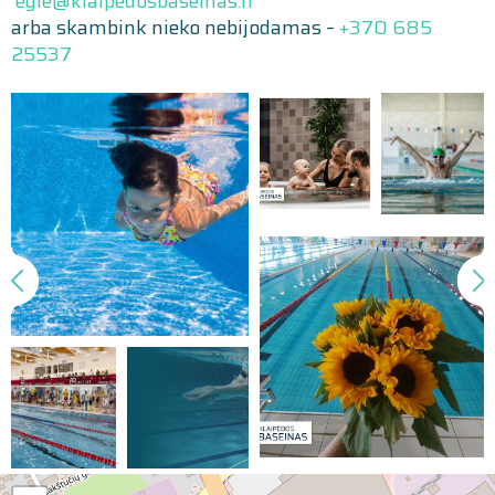
egle@klaipedosbaseinas.lt
arba skambink nieko nebijodamas –
+370 685
25537