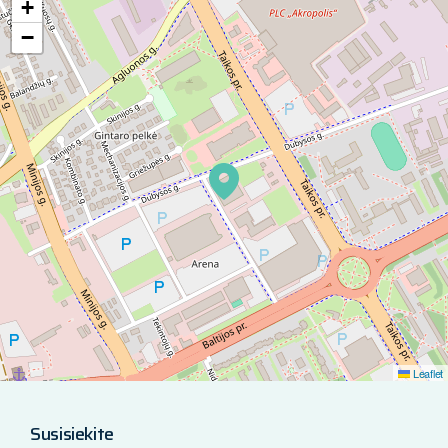
+
−
Leaflet
Susisiekite