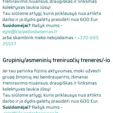
treniravimo niuansus, draugiškas ir linksmas
kolektyvas laukia Jūsų!
Tau siūlome atlygį, kuris priklausys nuo atlikto
darbo ir jo dydis galėtų prasidėti nuo 600 Eur.
Susidomėjai?
Rašyk mums –
egle@klaipedosbaseinas.lt
arba skambink nieko nebijodamas –
+370 685
25537
Grupinių/asmeninių treniruočių trenerės/-io
Jei tau patinka fizinis aktyvumas, moki užvesti
grupę žmonių, esi bendraujantis, išmanai
treniravimo niuansus, draugiškas ir linksmas
kolektyvas laukia Jūsų!
Tau siūlome atlygį, kuris priklausys nuo atlikto
darbo ir jo dydis galėtų prasidėti nuo 600 Eur.
Susidomėjai?
Rašyk mums –