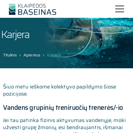
Karjera
Titulinis
Apie mus
Karjera
Šiuo metu ieškome kolektyvo papildymo šiose
pozicijose.
Vandens grupinių treniruočių trenerės/-io
Jei tau patinka fizinis aktyvumas vandenyje, moki
užvesti grupę žmonių, esi bendraujantis, išmanai