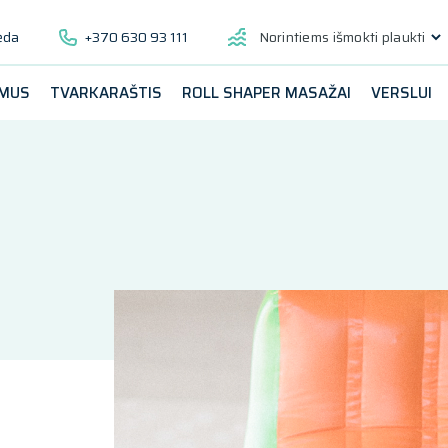
ėda
+370 630 93 111
Norintiems išmokti plaukti
 MUS
TVARKARAŠTIS
ROLL SHAPER MASAŽAI
VERSLUI