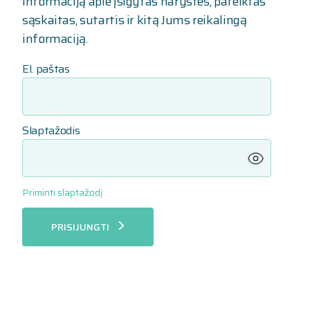
informaciją apie įsigytas narystes, pateiktas
sąskaitas, sutartis ir kitą Jums reikalingą
informaciją.
El. paštas
Slaptažodis
Priminti slaptažodį
PRISIJUNGTI