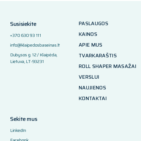
Susisiekite
PASLAUGOS
KAINOS
+370 630 93 111
APIE MUS
info@klaipedosbaseinas.lt
Dubysos g. 12 / Klaipėda,
TVARKARAŠTIS
Lietuva, LT-93231
ROLL SHAPER MASAŽAI
VERSLUI
NAUJIENOS
KONTAKTAI
Sekite mus
LinkedIn
Facebook