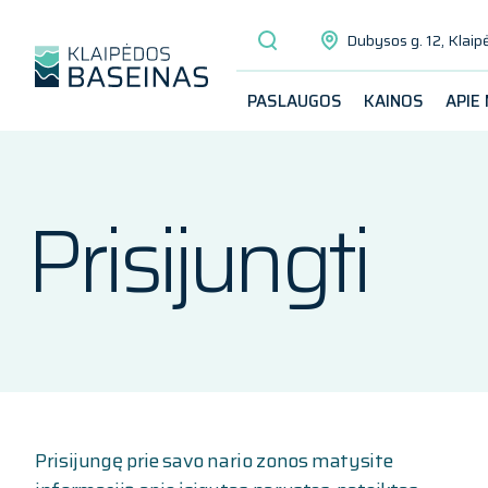
Dubysos g. 12, Klaip
PASLAUGOS
KAINOS
APIE
Prisijungti
Prisijungę prie savo nario zonos matysite