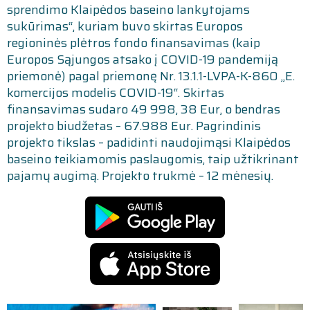
sprendimo Klaipėdos baseino lankytojams
sukūrimas“, kuriam buvo skirtas Europos
regioninės plėtros fondo finansavimas (kaip
Europos Sąjungos atsako į COVID-19 pandemiją
priemonė) pagal priemonę Nr. 13.1.1-LVPA-K-860 „E.
komercijos modelis COVID-19“. Skirtas
finansavimas sudaro 49 998, 38 Eur, o bendras
projekto biudžetas – 67.988 Eur. Pagrindinis
projekto tikslas – padidinti naudojimąsi Klaipėdos
baseino teikiamomis paslaugomis, taip užtikrinant
pajamų augimą. Projekto trukmė – 12 mėnesių.