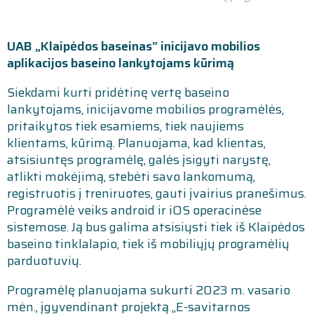
UAB „Klaipėdos baseinas” inicijavo mobilios
aplikacijos baseino lankytojams kūrimą
Siekdami kurti pridėtinę vertę baseino
lankytojams, inicijavome mobilios programėlės,
pritaikytos tiek esamiems, tiek naujiems
klientams, kūrimą. Planuojama, kad klientas,
atsisiuntęs programėlę, galės įsigyti narystę,
atlikti mokėjimą, stebėti savo lankomumą,
registruotis į treniruotes, gauti įvairius pranešimus.
Programėlė veiks android ir iOS operacinėse
sistemose. Ją bus galima atsisiųsti tiek iš Klaipėdos
baseino tinklalapio, tiek iš mobiliųjų programėlių
parduotuvių.
Programėlę planuojama sukurti 2023 m. vasario
mėn., įgyvendinant projektą „E-savitarnos