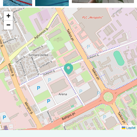
+
−
Leaflet