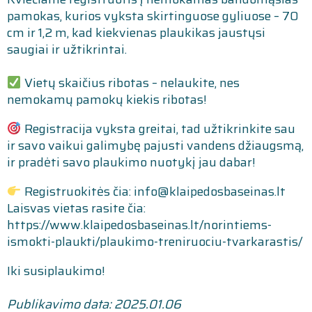
pamokas, kurios vyksta skirtinguose gyliuose – 70
cm ir 1,2 m, kad kiekvienas plaukikas jaustųsi
saugiai ir užtikrintai.
Vietų skaičius ribotas – nelaukite, nes
nemokamų pamokų kiekis ribotas!
Registracija vyksta greitai, tad užtikrinkite sau
ir savo vaikui galimybę pajusti vandens džiaugsmą,
ir pradėti savo plaukimo nuotykį jau dabar!
Registruokitės čia: info@klaipedosbaseinas.lt
Laisvas vietas rasite čia:
https://www.klaipedosbaseinas.lt/norintiems-
ismokti-plaukti/plaukimo-treniruociu-tvarkarastis/
Iki susiplaukimo!
Publikavimo data: 2025.01.06