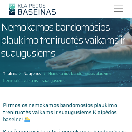
Nemokamos bandomosios
plaukimo treniruotės vaikams ir
suaugusiems
Titulinis
Naujienos
Nemokamos bandomosios plaukimo
treniruotės vaikams ir suaugusiems
Pirmosios nemokamos bandomosios plaukimo
treniruotės vaikams ir suaugusiems Klaipėdos
baseine!
Kviečiame registruotis į nemokamas bandomąsias