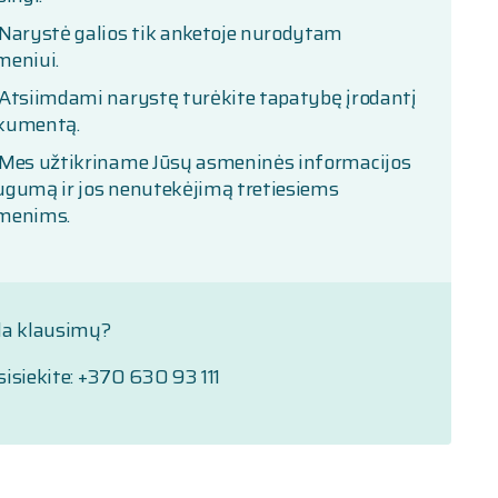
Narystė galios tik anketoje nurodytam
meniui.
Atsiimdami narystę turėkite tapatybę įrodantį
kumentą.
Mes užtikriname Jūsų asmeninės informacijos
ugumą ir jos nenutekėjimą tretiesiems
menims.
la klausimų?
isiekite: +370 630 93 111