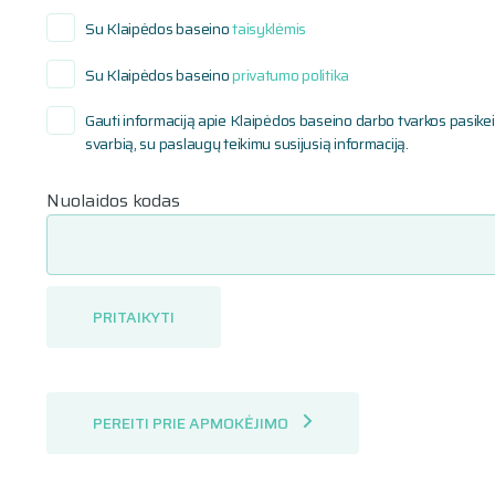
Su Klaipėdos baseino
taisyklėmis
Su Klaipėdos baseino
privatumo politika
Gauti informaciją apie Klaipėdos baseino darbo tvarkos pasikeit
svarbią, su paslaugų teikimu susijusią informaciją.
Nuolaidos kodas
PRITAIKYTI
PEREITI PRIE APMOKĖJIMO