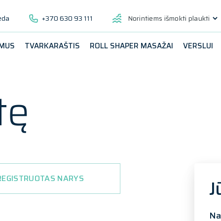
ėda
+370 630 93 111
Norintiems išmokti plaukti
 MUS
TVARKARAŠTIS
ROLL SHAPER MASAŽAI
VERSLUI
tę
REGISTRUOTAS NARYS
J
Na