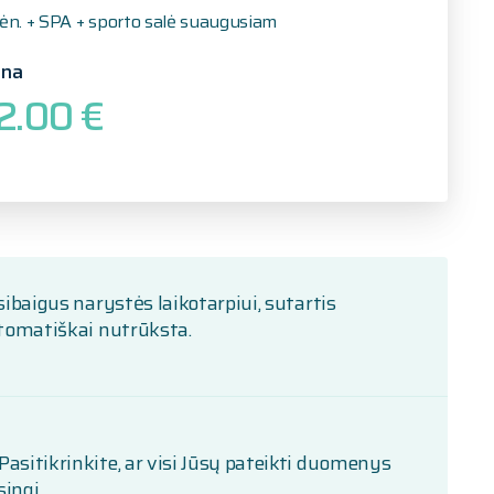
ėn. + SPA + sporto salė suaugusiam
ina
2.00 €
ibaigus narystės laikotarpiui, sutartis
tomatiškai nutrūksta.
Pasitikrinkite, ar visi Jūsų pateikti duomenys
singi.