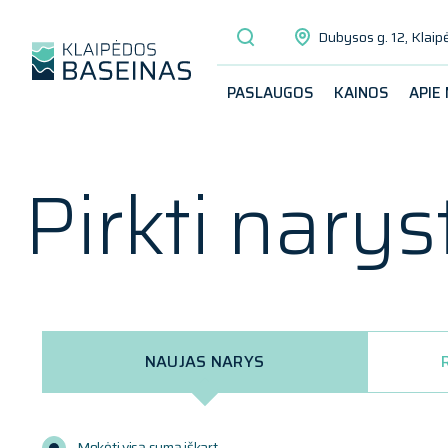
Dubysos g. 12, Klaip
PASLAUGOS
KAINOS
APIE
Pirkti narys
NAUJAS NARYS
Mokėti visą sumą iškart