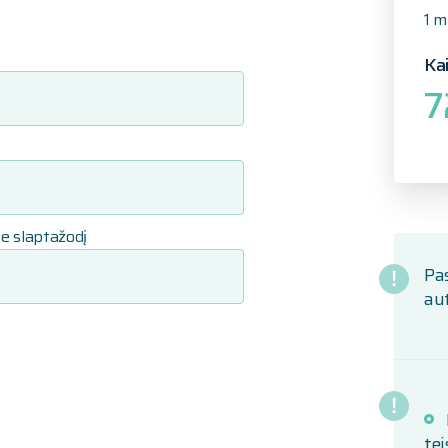
1 m
Ka
7
e slaptažodį
Pas
au
tei