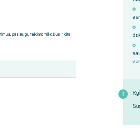
as
imus, paslaugų teikimo trikdžius ir kitą
do
sa
as
Ky
Sus