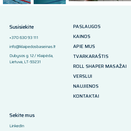
Susisiekite
PASLAUGOS
KAINOS
+370 630 93 111
APIE MUS
info@klaipedosbaseinas.lt
Dubysos g. 12 / Klaipėda,
TVARKARAŠTIS
Lietuva, LT-93231
ROLL SHAPER MASAŽAI
VERSLUI
NAUJIENOS
KONTAKTAI
Sekite mus
LinkedIn