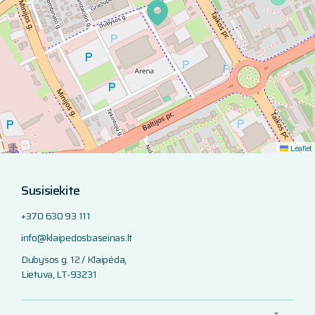
Leaflet
Susisiekite
+370 630 93 111
info@klaipedosbaseinas.lt
Dubysos g. 12 / Klaipėda,
Lietuva, LT-93231