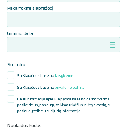
Pakartokite slaptažodį
Gimimo data
Sutinku
Su Klaipėdos baseino
taisyklėmis
Su Klaipėdos baseino
privatumo politika
Gauti informaciją apie Klaipėdos baseino darbo tvarkos
pasikeitimus, paslaugų teikimo trikdžius ir kitą svarbią, su
paslaugų teikimu susijusią informaciją.
Nuolaidos kodas