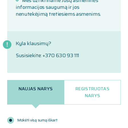
Mes užtikriname Jūsų asmeninės
informacijos saugumą ir jos
nenutekėjimą tretiesiems asmenims.
Kyla klausimų?
Susisiekite: +370 630 93 111
NAUJAS NARYS
REGISTRUOTAS
NARYS
Mokėti visą sumą iškart