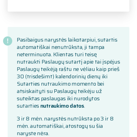
Pasibaigus narystės laikotarpiui, sutartis
automatiškai nenutrūksta, ji tampa
neterminuota. Klientas turi teisę
nutraukti Paslaugų sutartį apie tai įspėjus
Paslaugų teikėją raštu ne vėliau kaip prieš
30 (trisdešimt) kalendorinių dienų iki
Sutarties nutraukimo momento bei
atsiskaityti su Paslaugų teikėju už
suteiktas paslaugas iki nurodytos
sutarties
nutraukimo datos
.
3 ir 8 mėn. narystės nutrūksta po 3 ir 8
mėn. automatiškai, atostogų su šia
naryste nėra.