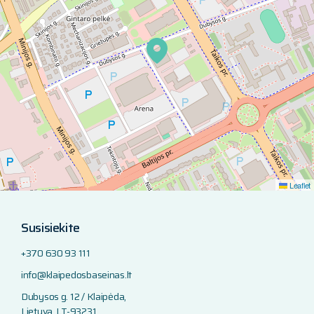
Leaflet
Susisiekite
+370 630 93 111
info@klaipedosbaseinas.lt
Dubysos g. 12 / Klaipėda,
Lietuva, LT-93231