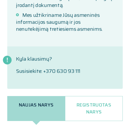
įrodantį dokumentą.
Mes užtikriname Jūsų asmeninės
informacijos saugumą ir jos
nenutekėjimą tretiesiems asmenims.
Kyla klausimų?
Susisiekite: +370 630 93 111
NAUJAS NARYS
REGISTRUOTAS
NARYS