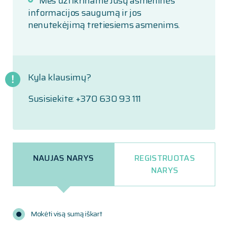
Mes užtikriname Jūsų asmeninės
informacijos saugumą ir jos
nenutekėjimą tretiesiems asmenims.
Kyla klausimų?
Susisiekite: +370 630 93 111
NAUJAS NARYS
REGISTRUOTAS
NARYS
Mokėti visą sumą iškart