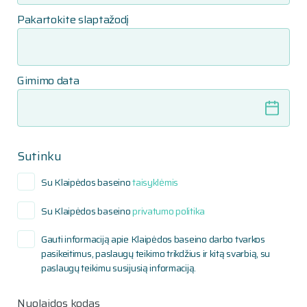
Pakartokite slaptažodį
Gimimo data
Sutinku
Su Klaipėdos baseino
taisyklėmis
Su Klaipėdos baseino
privatumo politika
Gauti informaciją apie Klaipėdos baseino darbo tvarkos
pasikeitimus, paslaugų teikimo trikdžius ir kitą svarbią, su
paslaugų teikimu susijusią informaciją.
Nuolaidos kodas