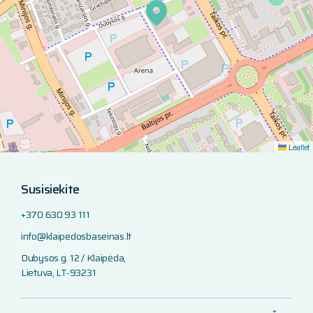
Leaflet
Susisiekite
+370 630 93 111
info@klaipedosbaseinas.lt
Dubysos g. 12 / Klaipėda,
Lietuva, LT-93231