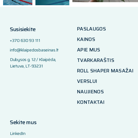
Susisiekite
PASLAUGOS
KAINOS
+370 630 93 111
APIE MUS
info@klaipedosbaseinas.lt
Dubysos g. 12 / Klaipėda,
TVARKARAŠTIS
Lietuva, LT-93231
ROLL SHAPER MASAŽAI
VERSLUI
NAUJIENOS
KONTAKTAI
Sekite mus
LinkedIn