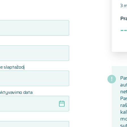
3 m
Pr
--
e slaptažodį
Pas
au
net
aktyvavimo data
Pas
raš
ka
mo
su