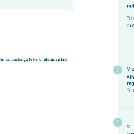
nu
3 i
au
imus, paslaugų teikimo trikdžius ir kitą
Vi
ap
re
31 
tei