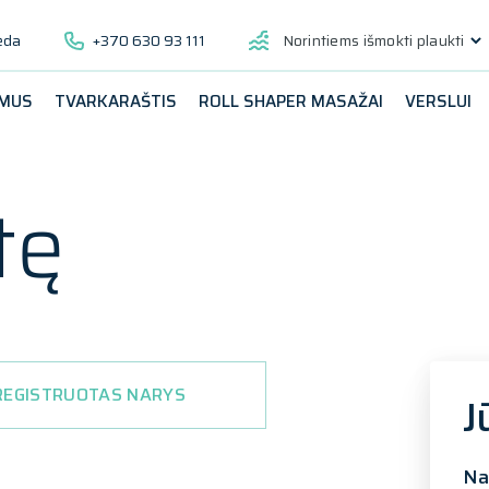
ėda
+370 630 93 111
Norintiems išmokti plaukti
 MUS
TVARKARAŠTIS
ROLL SHAPER MASAŽAI
VERSLUI
tę
REGISTRUOTAS NARYS
J
Na