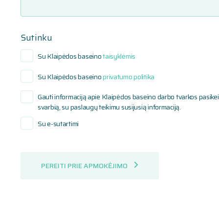
Sutinku
Su Klaipėdos baseino
taisyklėmis
Su Klaipėdos baseino
privatumo politika
Gauti informaciją apie Klaipėdos baseino darbo tvarkos pasikeit
svarbią, su paslaugų teikimu susijusią informaciją.
Su e-sutartimi
PEREITI PRIE APMOKĖJIMO