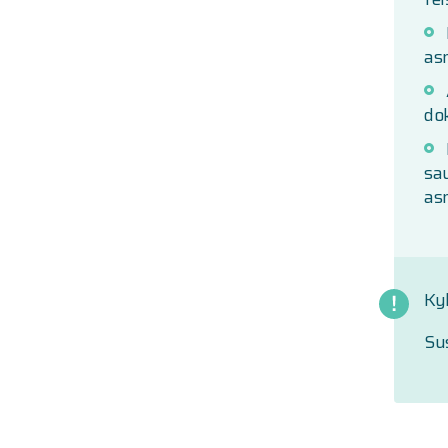
as
do
sa
as
Ky
Sus