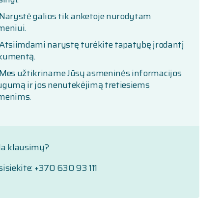
Narystė galios tik anketoje nurodytam
meniui.
Atsiimdami narystę turėkite tapatybę įrodantį
kumentą.
Mes užtikriname Jūsų asmeninės informacijos
ugumą ir jos nenutekėjimą tretiesiems
menims.
la klausimų?
isiekite: +370 630 93 111