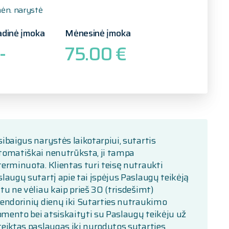
ėn. narystė
adinė įmoka
Mėnesinė įmoka
-
75.00 €
ibaigus narystės laikotarpiui, sutartis
tomatiškai nenutrūksta, ji tampa
erminuota. Klientas turi teisę nutraukti
laugų sutartį apie tai įspėjus Paslaugų teikėją
tu ne vėliau kaip prieš 30 (trisdešimt)
lendorinių dienų iki Sutarties nutraukimo
mento bei atsiskaityti su Paslaugų teikėju už
teiktas paslaugas iki nurodytos sutarties