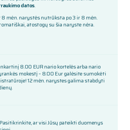
traukimo datos
.
r 8 mėn. narystės nutrūksta po 3 ir 8 mėn.
tomatiškai, atostogų su šia naryste nėra.
enkartinį 8.00 EUR nario kortelės arba nario
yrankės mokestį – 8.00 Eur galėsite sumokėti
gistratūroje! 12 mėn. narystes galima stabdyti
dienų.
Pasitikrinkite, ar visi Jūsų pateikti duomenys
singi.