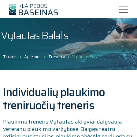
Vytautas Balalis
Titulinis
Apie mus
Treneriai
Vytautas Balalis
Individualių plaukimo
treniruočių treneris
Plaukimo treneris Vytautas aktyviai dalyvauja
veteranų plaukimo varžybose. Baigęs teatro
režisieriaus studijas, plaukimo abėcėlę perduoda su