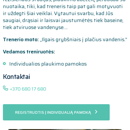
nuotaika, tiki, kad treneris taip pat gali motyvuoti
ir uždegti šiai veiklai. Vytautui svarbu, kad Jūs
saugiai, drąsiai ir laisvai jaustumėtės tiek baseine,
tiek atviruose vandenyse….
Trenerio moto:
„Ilgais grybšniais į plačius vandenis.”
Vedamos treniruotės:
Individualios plaukimo pamokos
Kontaktai
+370 680 17 680
REGISTRUOTIS Į INDIVIDUALIĄ PAMOKĄ