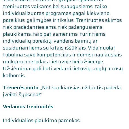
treniruotes vaikams bei suaugusiems, taiko
individualizuotas programas pagal kiekvieno
poreikius, galimybes ir tikslus. Treniruotės skirtos
tiek pradedantiesiems, tiek pažengusiems
plaukikams, taip pat asmenims, turintiems
individualių poreikių, vandens baimių ar
susiduriantiems su kitais iššūkiais. Vida nuolat
tobulina savo kompetencijas ir domisi naujausiais
mokymo metodais Lietuvoje bei užsienyje.
Užsiėmimai gali būti vedami lietuvių, anglų ir rusų
kalbomis.
Trenerės moto
: „Net sunkiausias užduotis padeda
įveikti šypsena!“
Vedamos treniruotės:
Individualios plaukimo pamokos