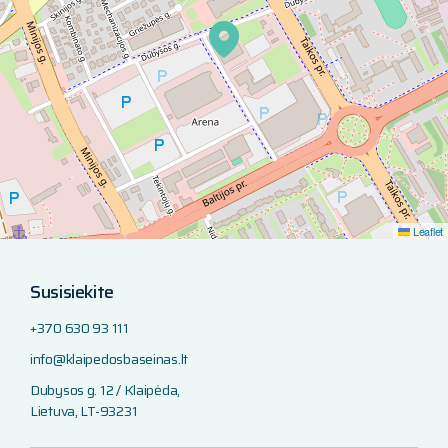
Leaflet
Susisiekite
+370 630 93 111
info@klaipedosbaseinas.lt
Dubysos g. 12 / Klaipėda,
Lietuva, LT-93231