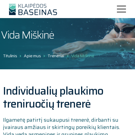
Vida Miškinė
Titulinis
Apie mus
Treneriai
Vida Miškinė
Individualių plaukimo
treniruočių trenerė
Ilgametę patirtį sukaupusi trenerė, dirbanti su
įvairaus amžiaus ir skirtingų poreikių klientais.
Vida veda asmenines ir grupines plaukimo