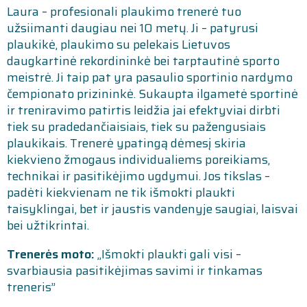
Laura – profesionali plaukimo trenerė tuo
užsiimanti daugiau nei 10 metų. Ji – patyrusi
plaukikė, plaukimo su pelekais Lietuvos
daugkartinė rekordininkė bei tarptautinė sporto
meistrė. Ji taip pat yra pasaulio sportinio nardymo
čempionato prizininkė. Sukaupta ilgametė sportinė
ir treniravimo patirtis leidžia jai efektyviai dirbti
tiek su pradedančiaisiais, tiek su pažengusiais
plaukikais. Trenerė ypatingą dėmesį skiria
kiekvieno žmogaus individualiems poreikiams,
technikai ir pasitikėjimo ugdymui. Jos tikslas –
padėti kiekvienam ne tik išmokti plaukti
taisyklingai, bet ir jaustis vandenyje saugiai, laisvai
bei užtikrintai.
Trenerės moto:
„Išmokti plaukti gali visi –
svarbiausia pasitikėjimas savimi ir tinkamas
treneris”