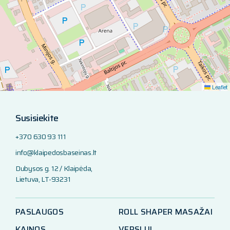
Leaflet
Susisiekite
+370 630 93 111
info@klaipedosbaseinas.lt
Dubysos g. 12 / Klaipėda,
Lietuva, LT-93231
PASLAUGOS
ROLL SHAPER MASAŽAI
KAINOS
VERSLUI