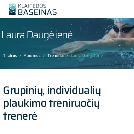
Laura Daugėlienė
Titulinis
Apie mus
Treneriai
Laura Daugėlienė
Grupinių, individualių
plaukimo treniruočių
trenerė