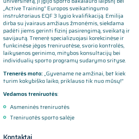
universitetą, ji įgijo sporto bakalauro laipsnį bei
„Active Training“ Europos sveikatingumo
instruktoriaus EQF 3 lygio kvalifikaciją. Emilija
dirba su įvairaus amžiaus žmonėmis, siekdama
padėti jiems gerinti fizinį pasirengimą, sveikatą ir
savijautą. Trenerė specializuojasi korekcinėse ir
funkcinėse jėgos treniruotėse, svorio kontrolės,
laikysenos gerinimo, mitybos konsultacijų bei
individualių sporto programų sudarymo srityse.
Trenerės moto:
„Gyvename ne amžinai, bet kiek
turim kokybiško laiko, priklauso tik nuo mūsų!”
Vedamos treniruotės
:
Asmeninės treniruotės
Treniruotės sporto salėje
Kontaktai