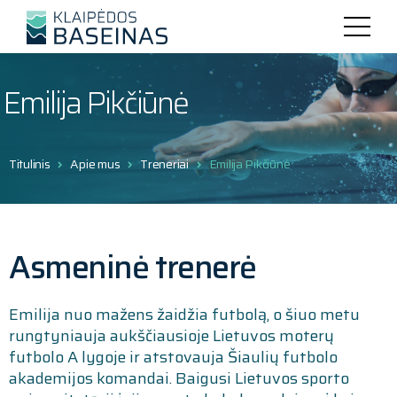
Emilija Pikčiūnė
Titulinis
Apie mus
Treneriai
Emilija Pikčiūnė
Asmeninė trenerė
Emilija nuo mažens žaidžia futbolą, o šiuo metu
rungtyniauja aukščiausioje Lietuvos moterų
futbolo A lygoje ir atstovauja Šiaulių futbolo
akademijos komandai. Baigusi Lietuvos sporto