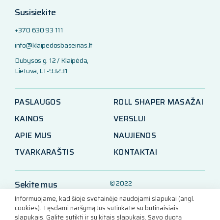
Susisiekite
+370 630 93 111
info@klaipedosbaseinas.lt
Dubysos g. 12 / Klaipėda,
Lietuva, LT-93231
PASLAUGOS
ROLL SHAPER MASAŽAI
KAINOS
VERSLUI
APIE MUS
NAUJIENOS
TVARKARAŠTIS
KONTAKTAI
Sekite mus
© 2022
Klaipėdos baseinas
Informuojame, kad šioje svetainėje naudojami slapukai (angl.
LinkedIn
cookies). Tęsdami naršymą Jūs sutinkate su būtinaisiais
Facebook
slapukais. Galite sutikti ir su kitais slapukais. Savo duotą