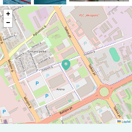
+
−
Leaflet