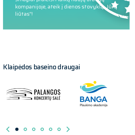
tinkamai apmokyti, kaip elgtis bet kokio
kompanijoje, ateik į dienos stovyklą „Jūrų
nelaimingo atsitikimo metu.
liūtas“!
Klaipėdos baseino draugai