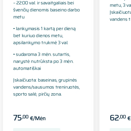
– 22:00 val. ir savaitgaliais bei
metu, 3 v
švenčių dienomis baseino darbo
Įskaičiuot
metu
vandens tr
• lankymasis 1 kartą per dieną
bet kuriuo dienos metu,
apsilankymo trukmė 3 val.
• sudaroma 3 mėn. sutartis,
narystė nutrūksta po 3 mėn.
automatiškai
Įskaičiuota: baseinas, grupinės
vandens/sausumos treniruotės,
sporto salė, pirčių zona.
75
62
,00
,00
€/Mėn
€