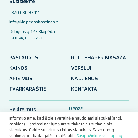
Susisiekite
+370 630 93 111
info@klaipedosbaseinas.lt
Dubysos g. 12 / Klaipėda,
Lietuva, LT-93231
PASLAUGOS
ROLL SHAPER MASAŽAI
KAINOS
VERSLUI
APIE MUS
NAUJIENOS
TVARKARAŠTIS
KONTAKTAI
Sekite mus
© 2022
Klaipėdos baseinas
Informuojame, kad šioje svetainėje naudojami slapukai (angl.
LinkedIn
cookies). Tęsdami naršymą Jūs sutinkate su būtinaisiais
slapukais. Galite sutikti ir su kitais slapukais. Savo duotą
Facebook
sutikimą bet kada galėsite atšaukti.
Susipažinkite su slapukų