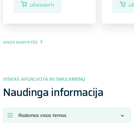
UŽSISAKYTI
UŽ
VISOS NARYSTĖS
VISKAS APGALVOTA IKI SMULKMENŲ
Naudinga informacija