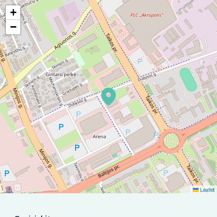
+
−
Leaflet