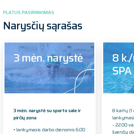
PLATUS PASIRINKIMAS
Narysčių sąrašas
3 mėn. narystė
8 k.
SPA
3 mėn. narystė su sporto sale ir
8 kartų (1
pirčių zona
lankymasi
– 22.00 val
• lankymasis darbo dienomis 6.00
švenčių d