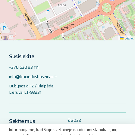
Leaflet
Susisiekite
+370 630 93 111
info@klaipedosbaseinas.lt
Dubysos g. 12 / Klaipėda,
Lietuva, LT-93231
Sekite mus
© 2022
Klaipėdos baseinas
Informuojame, kad šioje svetainėje naudojami slapukai (angl.
LinkedIn