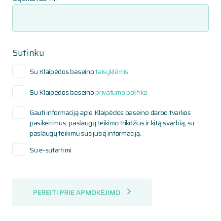
Sutinku
Su Klaipėdos baseino
taisyklėmis
Su Klaipėdos baseino
privatumo politika
Gauti informaciją apie Klaipėdos baseino darbo tvarkos
pasikeitimus, paslaugų teikimo trikdžius ir kitą svarbią, su
paslaugų teikimu susijusią informaciją.
Su e-sutartimi
PEREITI PRIE APMOKĖJIMO