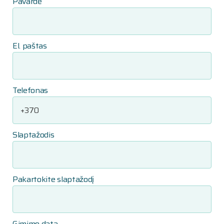
Pavardė
El. paštas
Telefonas
Slaptažodis
Pakartokite slaptažodį
Gimimo data