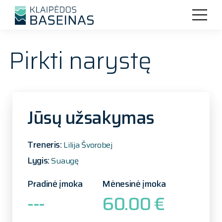
Pirkti narystę
Jūsų užsakymas
Treneris:
Lilija Švorobej
Lygis:
Suaugę
Pradinė įmoka
Mėnesinė įmoka
---
60.00 €