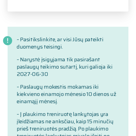
– Pasitikslinkite, ar visi Jūsų pateikti
duomenys teisingi.
– Narystė įsigyjama tik pasirašant
paslaugų teikimo sutartį, kuri galioja iki
2027-06-30
– Paslaugų mokestis mokamas iki
kiekvieno einamojo mėnesio 10 dienos už
einamąjį mėnesį.
– Į plaukimo treniruotę lankytojas yra
įleidžiamas ne anksčiau, kaip 15 minučių
prieš treniruotės pradžią. Po plaukimo