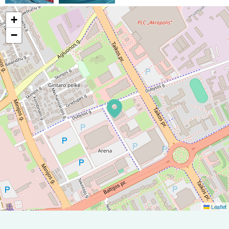
+
−
Leaflet