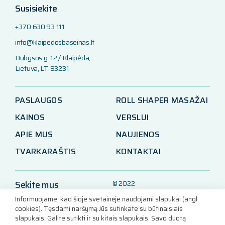
Susisiekite
+370 630 93 111
info@klaipedosbaseinas.lt
Dubysos g. 12 / Klaipėda,
Lietuva, LT-93231
PASLAUGOS
ROLL SHAPER MASAŽAI
KAINOS
VERSLUI
APIE MUS
NAUJIENOS
TVARKARAŠTIS
KONTAKTAI
Sekite mus
© 2022
Klaipėdos baseinas
Informuojame, kad šioje svetainėje naudojami slapukai (angl.
LinkedIn
cookies). Tęsdami naršymą Jūs sutinkate su būtinaisiais
slapukais. Galite sutikti ir su kitais slapukais. Savo duotą
Facebook