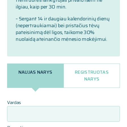
treniruotės lankytojas privalo išeiti ne
ilgiau, kaip per 30 min.
– Sergant 14 ir daugiau kalendorinių dienų
(nepertraukiamai) bei pristačius tėvų
pateisinimą dėl ligos, taikome 30%
nuolaidą ateinančio mėnesio mokėjimui.
NAUJAS NARYS
REGISTRUOTAS
NARYS
Vardas