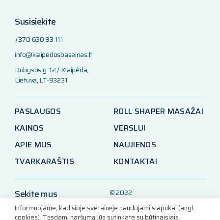
Susisiekite
+370 630 93 111
info@klaipedosbaseinas.lt
Dubysos g. 12 / Klaipėda,
Lietuva, LT-93231
PASLAUGOS
ROLL SHAPER MASAŽAI
KAINOS
VERSLUI
APIE MUS
NAUJIENOS
TVARKARAŠTIS
KONTAKTAI
Sekite mus
© 2022
Klaipėdos baseinas
Informuojame, kad šioje svetainėje naudojami slapukai (angl.
LinkedIn
cookies). Tęsdami naršymą Jūs sutinkate su būtinaisiais