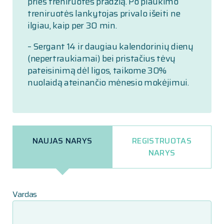
prieš treniruotės pradžią. Po plaukimo
treniruotės lankytojas privalo išeiti ne
ilgiau, kaip per 30 min.
– Sergant 14 ir daugiau kalendorinių dienų
(nepertraukiamai) bei pristačius tėvų
pateisinimą dėl ligos, taikome 30%
nuolaidą ateinančio mėnesio mokėjimui.
NAUJAS NARYS
REGISTRUOTAS
NARYS
Vardas