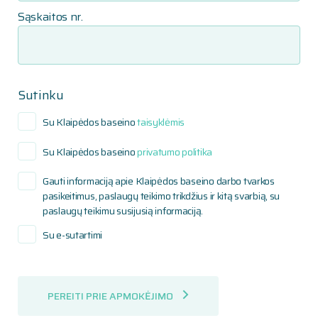
Sąskaitos nr.
Sutinku
Su Klaipėdos baseino
taisyklėmis
Su Klaipėdos baseino
privatumo politika
Gauti informaciją apie Klaipėdos baseino darbo tvarkos
pasikeitimus, paslaugų teikimo trikdžius ir kitą svarbią, su
paslaugų teikimu susijusią informaciją.
Su e-sutartimi
PEREITI PRIE APMOKĖJIMO