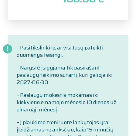
– Pasitikslinkite, ar visi Jūsų pateikti
duomenys teisingi.
– Narystė įsigyjama tik pasirašant
paslaugų teikimo sutartį, kuri galioja iki
2027-06-30
– Paslaugų mokestis mokamas iki
kiekvieno einamojo mėnesio 10 dienos už
einamąjį mėnesį.
– Į plaukimo treniruotę lankytojas yra
įleidžiamas ne anksčiau, kaip 15 minučių