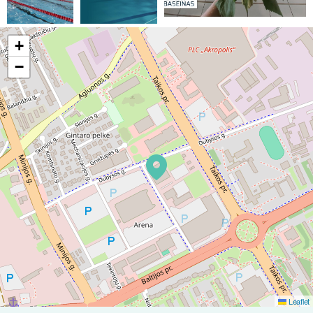
+
−
Leaflet