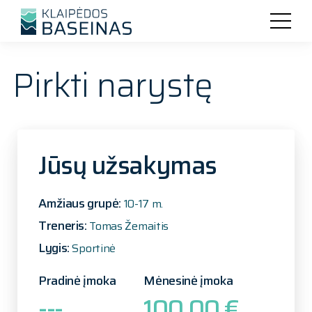
Pirkti narystę
Jūsų užsakymas
Amžiaus grupė:
10-17 m.
Treneris:
Tomas Žemaitis
Lygis:
Sportinė
Pradinė įmoka
Mėnesinė įmoka
---
100.00 €