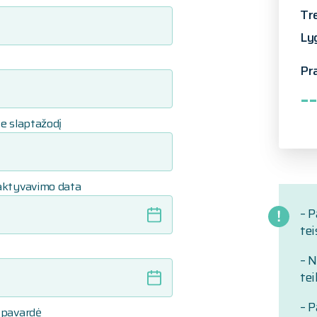
Tr
Ly
Pr
--
e slaptažodį
aktyvavimo data
– P
tei
– 
tei
– 
 pavardė