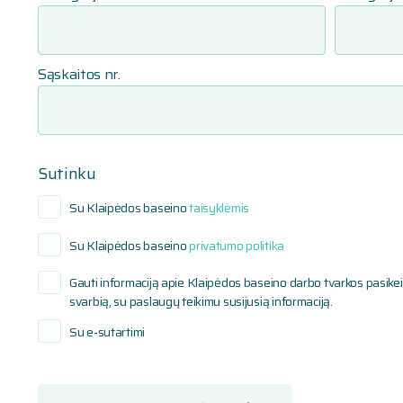
Sąskaitos nr.
Sutinku
Su Klaipėdos baseino
taisyklėmis
Su Klaipėdos baseino
privatumo politika
Gauti informaciją apie Klaipėdos baseino darbo tvarkos pasikeit
svarbią, su paslaugų teikimu susijusią informaciją.
Su e-sutartimi