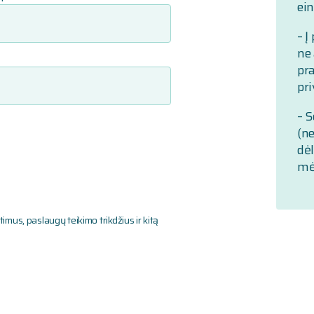
ei
– Į
ne 
pr
pri
– S
(n
dė
mė
imus, paslaugų teikimo trikdžius ir kitą