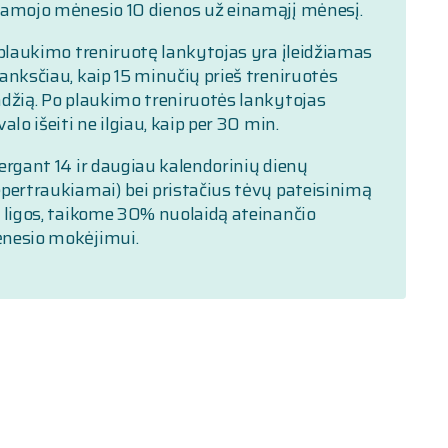
namojo mėnesio 10 dienos už einamąjį mėnesį.
 plaukimo treniruotę lankytojas yra įleidžiamas
anksčiau, kaip 15 minučių prieš treniruotės
adžią. Po plaukimo treniruotės lankytojas
valo išeiti ne ilgiau, kaip per 30 min.
ergant 14 ir daugiau kalendorinių dienų
epertraukiamai) bei pristačius tėvų pateisinimą
l ligos, taikome 30% nuolaidą ateinančio
nesio mokėjimui.