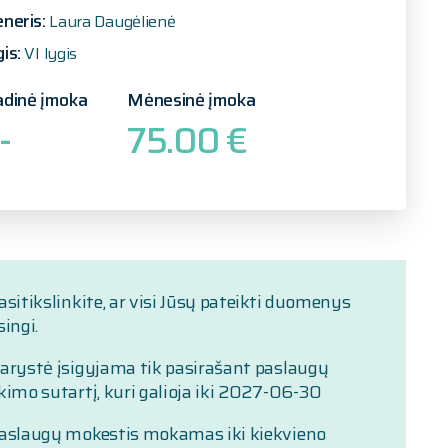
eneris:
Laura Daugėlienė
gis:
VI lygis
adinė įmoka
Mėnesinė įmoka
-
75.00 €
asitikslinkite, ar visi Jūsų pateikti duomenys
singi.
Narystė įsigyjama tik pasirašant paslaugų
kimo sutartį, kuri galioja iki 2027-06-30
Paslaugų mokestis mokamas iki kiekvieno