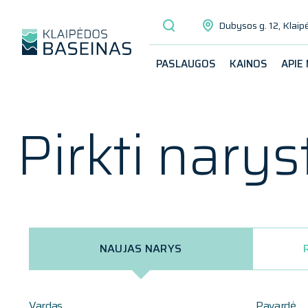
Dubysos g. 12, Klaip
PASLAUGOS
KAINOS
APIE
Pirkti narys
NAUJAS NARYS
Vardas
Pavardė