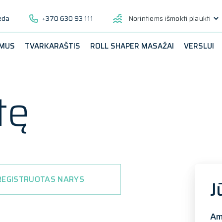
ėda
+370 630 93 111
Norintiems išmokti plaukti
 MUS
TVARKARAŠTIS
ROLL SHAPER MASAŽAI
VERSLUI
tę
REGISTRUOTAS NARYS
J
Am