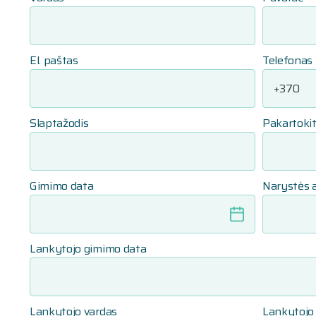
El. paštas
Telefonas
Slaptažodis
Pakartokit
Gimimo data
Narystės 
Lankytojo gimimo data
Lankytojo vardas
Lankytojo