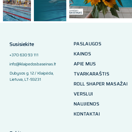
Susisiekite
PASLAUGOS
KAINOS
+370 630 93 111
APIE MUS
info@klaipedosbaseinas.lt
Dubysos g. 12 / Klaipėda,
TVARKARAŠTIS
Lietuva, LT-93231
ROLL SHAPER MASAŽAI
VERSLUI
NAUJIENOS
KONTAKTAI