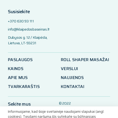
Susisiekite
+370 630 93 111
info@klaipedosbaseinas.lt
Dubysos g. 12 / Klaipėda,
Lietuva, LT-93231
PASLAUGOS
ROLL SHAPER MASAŽAI
KAINOS
VERSLUI
APIE MUS
NAUJIENOS
TVARKARAŠTIS
KONTAKTAI
Sekite mus
© 2022
Klaipėdos baseinas
Informuojame, kad šioje svetainėje naudojami slapukai (angl.
LinkedIn
cookies). Tęsdami naršymą Jūs sutinkate su būtinaisiais