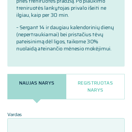
prieš treniruotės pradžią. Po plaukimo
treniruotės lankytojas privalo išeiti ne
ilgiau, kaip per 30 min.
– Sergant 14 ir daugiau kalendorinių dienų
(nepertraukiamai) bei pristačius tėvų
pateisinimą dėl ligos, taikome 30%
nuolaidą ateinančio mėnesio mokėjimui.
NAUJAS NARYS
REGISTRUOTAS
NARYS
Vardas