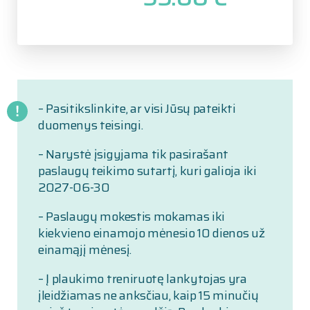
– Pasitikslinkite, ar visi Jūsų pateikti
duomenys teisingi.
– Narystė įsigyjama tik pasirašant
paslaugų teikimo sutartį, kuri galioja iki
2027-06-30
– Paslaugų mokestis mokamas iki
kiekvieno einamojo mėnesio 10 dienos už
einamąjį mėnesį.
– Į plaukimo treniruotę lankytojas yra
įleidžiamas ne anksčiau, kaip 15 minučių