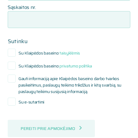
Sąskaitos nr.
Sutinku
Su Klaipėdos baseino
taisyklėmis
Su Klaipėdos baseino
privatumo politika
Gauti informaciją apie Klaipėdos baseino darbo tvarkos
pasikeitimus, paslaugų teikimo trikdžius ir kitą svarbią, su
paslaugų teikimu susijusią informaciją.
Su e-sutartimi
PEREITI PRIE APMOKĖJIMO