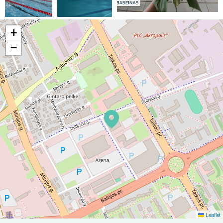
+
−
Leaflet