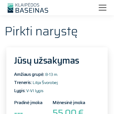
Pirkti narystę
Jūsų užsakymas
Amžiaus grupė:
8-13 m.
Treneris:
Lilija Švorobej
Lygis:
V-VI lygis
Pradinė įmoka
Mėnesinė įmoka
---
55.00 €