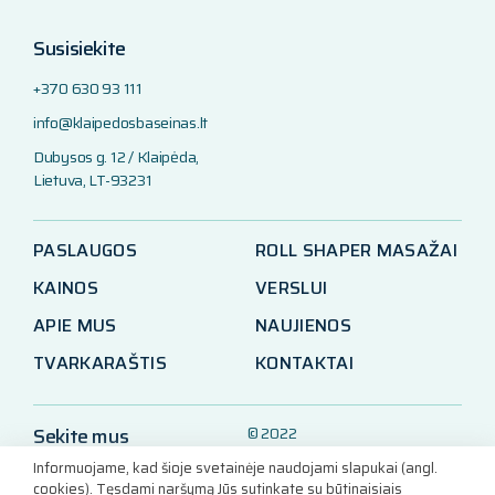
Susisiekite
+370 630 93 111
info@klaipedosbaseinas.lt
Dubysos g. 12 / Klaipėda,
Lietuva, LT-93231
PASLAUGOS
ROLL SHAPER MASAŽAI
KAINOS
VERSLUI
APIE MUS
NAUJIENOS
TVARKARAŠTIS
KONTAKTAI
Sekite mus
© 2022
Klaipėdos baseinas
Informuojame, kad šioje svetainėje naudojami slapukai (angl.
LinkedIn
cookies). Tęsdami naršymą Jūs sutinkate su būtinaisiais