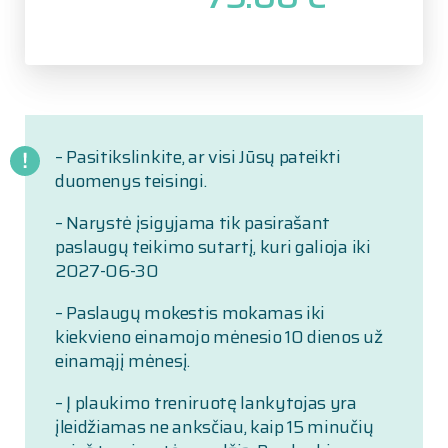
– Pasitikslinkite, ar visi Jūsų pateikti
duomenys teisingi.
– Narystė įsigyjama tik pasirašant
paslaugų teikimo sutartį, kuri galioja iki
2027-06-30
– Paslaugų mokestis mokamas iki
kiekvieno einamojo mėnesio 10 dienos už
einamąjį mėnesį.
– Į plaukimo treniruotę lankytojas yra
įleidžiamas ne anksčiau, kaip 15 minučių