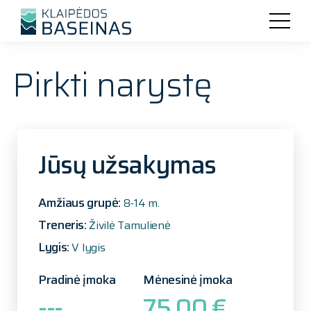
Pirkti narystę
Jūsų užsakymas
Amžiaus grupė:
8-14 m.
Treneris:
Živilė Tamulienė
Lygis:
V lygis
Pradinė įmoka
Mėnesinė įmoka
---
75.00 €