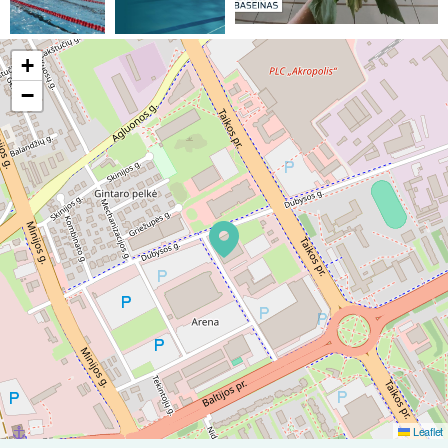
+
−
Leaflet