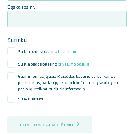
Sąskaitos nr.
Sutinku
Su Klaipėdos baseino
taisyklėmis
Su Klaipėdos baseino
privatumo politika
Gauti informaciją apie Klaipėdos baseino darbo tvarkos
pasikeitimus, paslaugų teikimo trikdžius ir kitą svarbią, su
paslaugų teikimu susijusią informaciją.
Su e-sutartimi
PEREITI PRIE APMOKĖJIMO