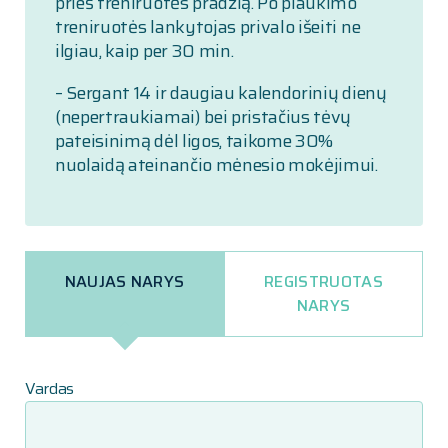
prieš treniruotės pradžią. Po plaukimo
treniruotės lankytojas privalo išeiti ne
ilgiau, kaip per 30 min.
– Sergant 14 ir daugiau kalendorinių dienų
(nepertraukiamai) bei pristačius tėvų
pateisinimą dėl ligos, taikome 30%
nuolaidą ateinančio mėnesio mokėjimui.
NAUJAS NARYS
REGISTRUOTAS
NARYS
Vardas