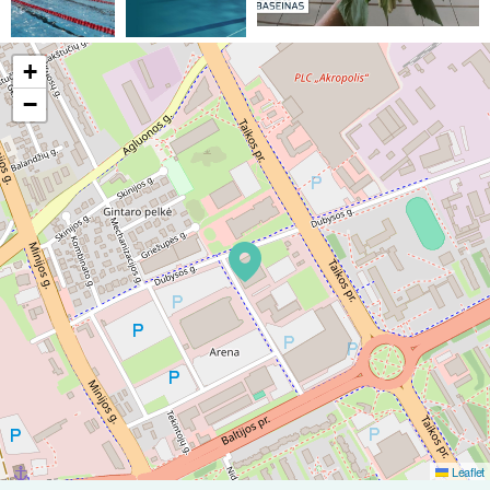
+
−
Leaflet