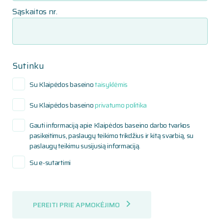
Sąskaitos nr.
Sutinku
Su Klaipėdos baseino
taisyklėmis
Su Klaipėdos baseino
privatumo politika
Gauti informaciją apie Klaipėdos baseino darbo tvarkos
pasikeitimus, paslaugų teikimo trikdžius ir kitą svarbią, su
paslaugų teikimu susijusią informaciją.
Su e-sutartimi
PEREITI PRIE APMOKĖJIMO