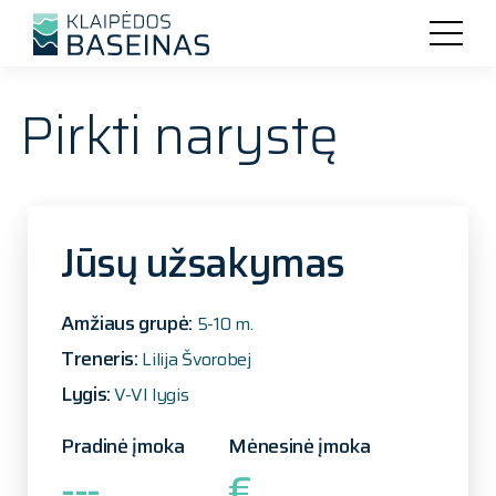
Pirkti narystę
Jūsų užsakymas
Amžiaus grupė:
5-10 m.
Treneris:
Lilija Švorobej
Lygis:
V-VI lygis
Pradinė įmoka
Mėnesinė įmoka
---
€