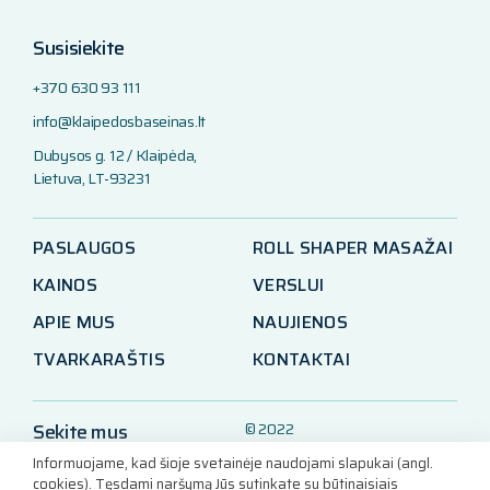
Susisiekite
+370 630 93 111
info@klaipedosbaseinas.lt
Dubysos g. 12 / Klaipėda,
Lietuva, LT-93231
PASLAUGOS
ROLL SHAPER MASAŽAI
KAINOS
VERSLUI
APIE MUS
NAUJIENOS
TVARKARAŠTIS
KONTAKTAI
Sekite mus
© 2022
Klaipėdos baseinas
Informuojame, kad šioje svetainėje naudojami slapukai (angl.
LinkedIn
cookies). Tęsdami naršymą Jūs sutinkate su būtinaisiais