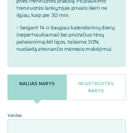
prieš treniruotės pradžią. Po plaukimo
treniruotės lankytojas privalo išeiti ne
ilgiau, kaip per 30 min.
– Sergant 14 ir daugiau kalendorinių dienų
(nepertraukiamai) bei pristačius tėvų
pateisinimą dėl ligos, taikome 30%
nuolaidą ateinančio mėnesio mokėjimui.
NAUJAS NARYS
REGISTRUOTAS
NARYS
Vardas