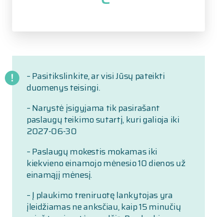
– Pasitikslinkite, ar visi Jūsų pateikti
duomenys teisingi.
– Narystė įsigyjama tik pasirašant
paslaugų teikimo sutartį, kuri galioja iki
2027-06-30
– Paslaugų mokestis mokamas iki
kiekvieno einamojo mėnesio 10 dienos už
einamąjį mėnesį.
– Į plaukimo treniruotę lankytojas yra
įleidžiamas ne anksčiau, kaip 15 minučių