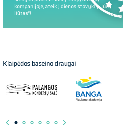
tinkamai apmokyti, kaip elgtis bet kokio
kompanijoje, ateik į dienos stovyklą „Jūrų
nelaimingo atsitikimo metu.
liūtas“!
Klaipėdos baseino draugai