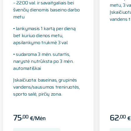
– 22:00 val. ir savaitgaliais bei
metu, 3 v
švenčių dienomis baseino darbo
Įskaičiuot
metu
vandens tr
• lankymasis 1 kartą per dieną
bet kuriuo dienos metu,
apsilankymo trukmė 3 val.
• sudaroma 3 mėn. sutartis,
narystė nutrūksta po 3 mėn.
automatiškai
Įskaičiuota: baseinas, grupinės
vandens/sausumos treniruotės,
sporto salė, pirčių zona.
75
62
,00
,00
€/Mėn
€