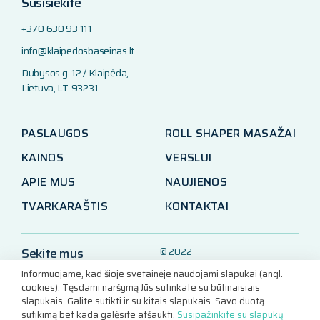
Susisiekite
+370 630 93 111
info@klaipedosbaseinas.lt
Dubysos g. 12 / Klaipėda,
Lietuva, LT-93231
PASLAUGOS
ROLL SHAPER MASAŽAI
KAINOS
VERSLUI
APIE MUS
NAUJIENOS
TVARKARAŠTIS
KONTAKTAI
Sekite mus
© 2022
Klaipėdos baseinas
Informuojame, kad šioje svetainėje naudojami slapukai (angl.
LinkedIn
cookies). Tęsdami naršymą Jūs sutinkate su būtinaisiais
slapukais. Galite sutikti ir su kitais slapukais. Savo duotą
Facebook
sutikimą bet kada galėsite atšaukti.
Susipažinkite su slapukų