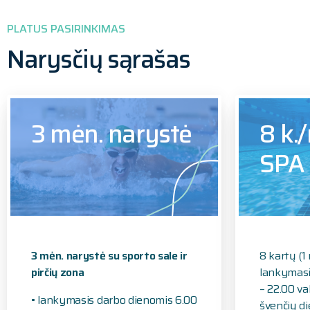
PLATUS PASIRINKIMAS
Narysčių sąrašas
3 mėn. narystė
8 k.
SPA
3 mėn. narystė su sporto sale ir
8 kartų (1
pirčių zona
lankymasi
– 22.00 val
• lankymasis darbo dienomis 6.00
švenčių d