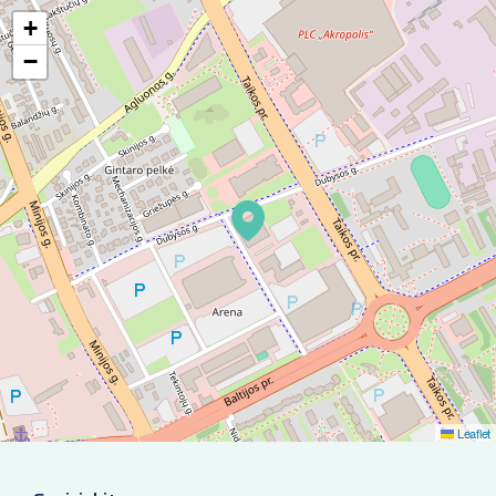
+
−
Leaflet