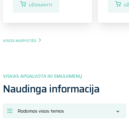
UŽSISAKYTI
UŽ
VISOS NARYSTĖS
VISKAS APGALVOTA IKI SMULKMENŲ
Naudinga informacija